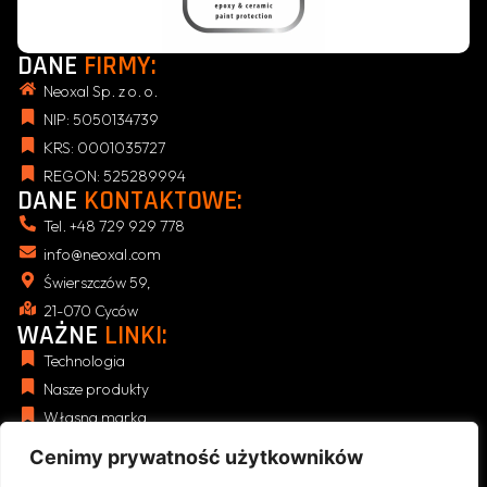
DANE
FIRMY:
Neoxal Sp. z o. o.
NIP: 5050134739
KRS: 0001035727
REGON: 525289994
DANE
KONTAKTOWE:
Tel. +48 729 929 778
info@neoxal.com
Świerszczów 59,
21-070 Cyców
WAŻNE
LINKI:
Technologia
Nasze produkty
Własna marka
Blog
Cenimy prywatność użytkowników
NASZE
REGULAMINY: