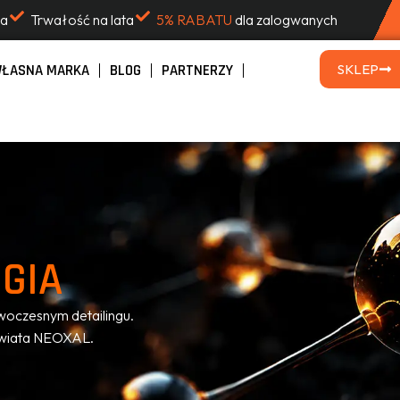
na
Trwałość na lata
5% RABATU
dla zalogwanych
ŁASNA MARKA
BLOG
PARTNERZY
SKLEP
GIA
woczesnym detailingu.
e świata NEOXAL.