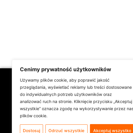
Cenimy prywatność użytkowników
Używamy plików cookie, aby poprawić jakość
DANE
FIRMY:
przeglądania, wyświetlać reklamy lub treści dostosowane
Neoxal Sp. z o. o.
do indywidualnych potrzeb użytkowników oraz
NIP: 5050134739
analizować ruch na stronie. Kliknięcie przycisku „Akceptuj
KRS: 0001035727
wszystkie” oznacza zgodę na wykorzystywanie przez na
plików cookie.
REGON: 525289994
Dostosuj
Odrzuć wszystkie
Akceptuj wszystko