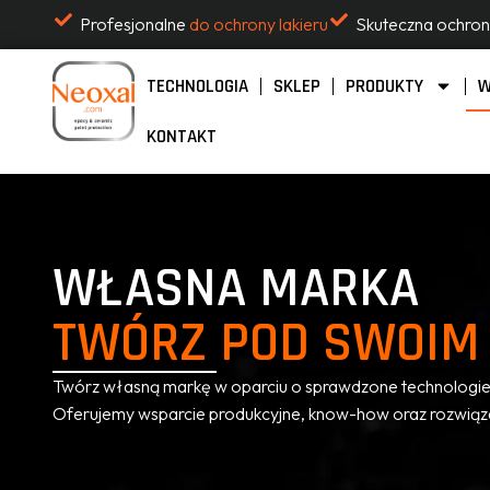
Profesjonalne
do ochrony lakieru
Skuteczna ochro
TECHNOLOGIA
SKLEP
PRODUKTY
W
KONTAKT
WŁASNA MARKA
TWÓRZ POD SWOIM
Twórz własną markę w oparciu o sprawdzone technologie
Oferujemy wsparcie produkcyjne, know-how oraz rozwiązan