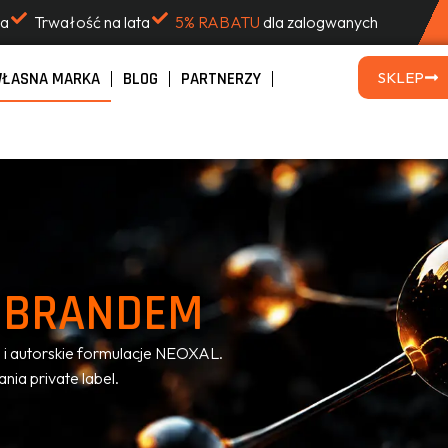
na
Trwałość na lata
5% RABATU
dla zalogwanych
ŁASNA MARKA
BLOG
PARTNERZY
SKLEP
 BRANDEM
 i autorskie formulacje NEOXAL.
ia private label.