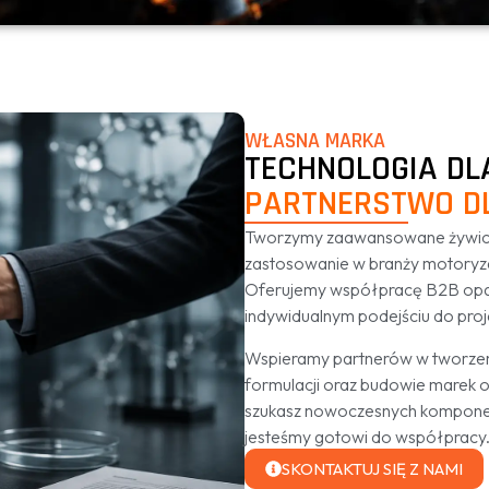
WŁASNA MARKA
TECHNOLOGIA DLA
PARTNERSTWO D
Tworzymy zaawansowane żywice i
zastosowanie w branży motoryza
Oferujemy współpracę B2B opartą
indywidualnym podejściu do proj
Wspieramy partnerów w tworze
formulacji oraz budowie marek 
szukasz nowoczesnych komponent
jesteśmy gotowi do współpracy
SKONTAKTUJ SIĘ Z NAMI