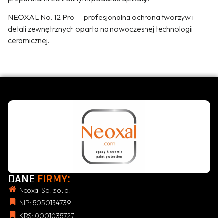
NEOXAL No. 12 Pro — profesjonalna ochrona tworzyw i
detali zewnętrznych oparta na nowoczesnej technologii
ceramicznej.
DANE
FIRMY:
Neoxal Sp. z o. o.
NIP: 5050134739
KRS: 0001035727