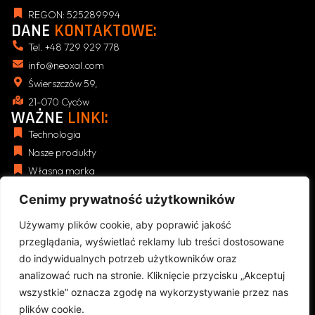
REGON: 525289994
DANE
KONTAKTOWE:
Tel. +48 729 929 778
info@neoxal.com
Świerszczów 59,
21-070 Cyców
WAŻNE
LINKI:
Technologia
Nasze produkty
Własna marka
Blog
Cenimy prywatność użytkowników
NASZE
REGULAMINY:
Polityka Prywatności (RODO)
Używamy plików cookie, aby poprawić jakość
Regulamin Sklepu
przeglądania, wyświetlać reklamy lub treści dostosowane
Zwroty i reklamacje
do indywidualnych potrzeb użytkowników oraz
analizować ruch na stronie. Kliknięcie przycisku „Akceptuj
Koszty dostawy i płatności
wszystkie” oznacza zgodę na wykorzystywanie przez nas
plików cookie.