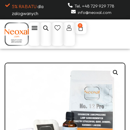
Tel. +48 729 929 778
5% RABATU
dla
info@neoxal.com
zalogwanych
0