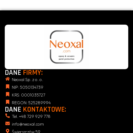
DANE
FIRMY:
Neoxal Sp. z o. o.
NIP: 5050134739
KRS: 0001035727
REGON: 525289994
DANE
KONTAKTOWE:
Tel. +48 729 929 778
info@neoxal.com
Świerszczów 59,