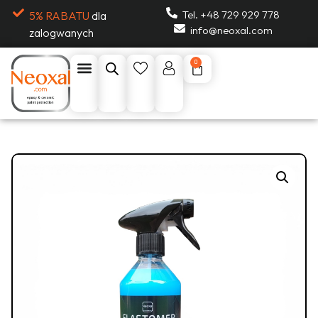
Tel. +48 729 929 778
5% RABATU
dla
info@neoxal.com
zalogwanych
0