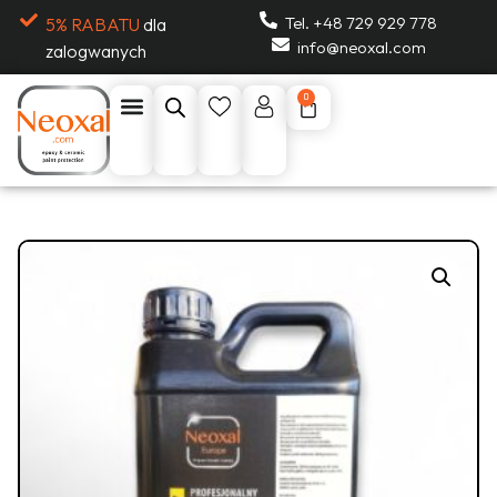
Tel. +48 729 929 778
5% RABATU
dla
info@neoxal.com
zalogwanych
0