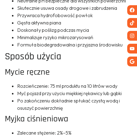
Neutralne pH bezpieczne dla wszystkich powierzchni
Skutecznie usuwa osady drogowe i zabrudzenia
Przywraca hydrofobowość powłok
Gęsta aktywna piana
Doskonały poślizg podczas mycia
Minimalizuje ryzyko mikrozarysowań
Formuła biodegradowalna i przyjazna środowisku
Sposób użycia
Mycie ręczne
Rozcieńczenie: 75 ml produktu na 10 litrów wody
Myć pojazd przy użyciu miękkiej rękawicy lub gąbki
Po zakończeniu dokładnie spłukać czystą wodą i
osuszyć powierzchnię
Myjka ciśnieniowa
Zalecane stężenie: 2%–5%