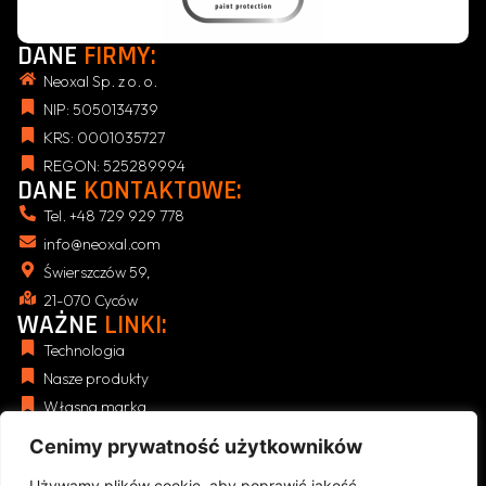
DANE
FIRMY:
Neoxal Sp. z o. o.
NIP: 5050134739
KRS: 0001035727
REGON: 525289994
DANE
KONTAKTOWE:
Tel. +48 729 929 778
info@neoxal.com
Świerszczów 59,
21-070 Cyców
WAŻNE
LINKI:
Technologia
Nasze produkty
Własna marka
Blog
Cenimy prywatność użytkowników
NASZE
REGULAMINY:
Polityka Prywatności (RODO)
Używamy plików cookie, aby poprawić jakość