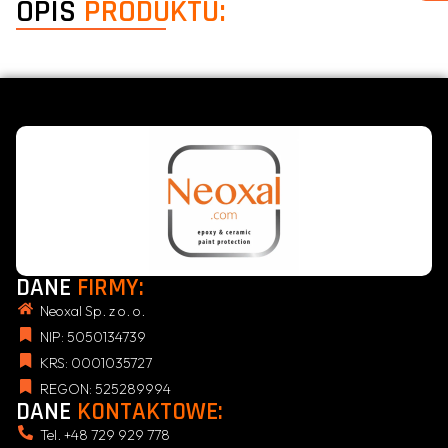
OPIS
PRODUKTU:
DANE
FIRMY:
Neoxal Sp. z o. o.
NIP: 5050134739
KRS: 0001035727
REGON: 525289994
DANE
KONTAKTOWE:
Tel. +48 729 929 778