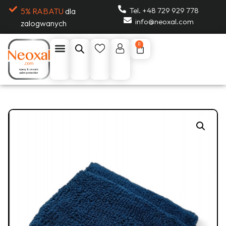
Tel. +48 729 929 778
5% RABATU
dla
info@neoxal.com
zalogwanych
0