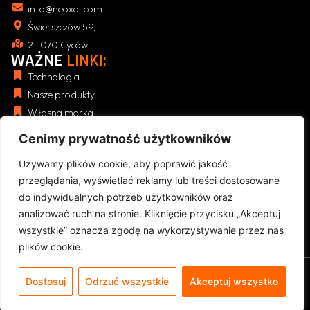
info@neoxal.com
Świerszczów 59,
21-070 Cyców
WAŻNE
LINKI:
Technologia
Nasze produkty
Własna marka
Blog
Cenimy prywatność użytkowników
NASZE
REGULAMINY:
Polityka Prywatności (RODO)
Używamy plików cookie, aby poprawić jakość
przeglądania, wyświetlać reklamy lub treści dostosowane
Regulamin Sklepu
do indywidualnych potrzeb użytkowników oraz
Zwroty i reklamacje
analizować ruch na stronie. Kliknięcie przycisku „Akceptuj
Koszty dostawy i płatności
wszystkie” oznacza zgodę na wykorzystywanie przez nas
plików cookie.
Copyright © 2026r. NEOXAL. Projekt i realizacja strony
internetowej DKRONOS.PL
PL
Dostosuj
Odrzuć wszystkie
Akceptuj wszystko