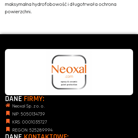
maksymalna hydrofobowość i długotrwała ochrona
powierzchni.
DANE
FIRMY:
Neoxal Sp. z o. o.
NIP: 5050134739
KRS: 0001035727
REGON: 525289994
DANE
KONTAKTOWE: