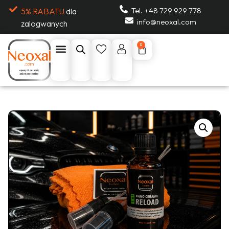
Tel. +48 729 929 778
5% RABATU
dla
info@neoxal.com
zalogwanych
0