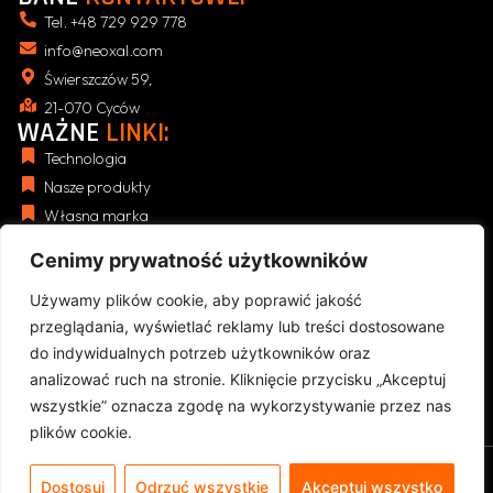
Tel. +48 729 929 778
info@neoxal.com
Świerszczów 59,
21-070 Cyców
WAŻNE
LINKI:
Technologia
Nasze produkty
Własna marka
Blog
Cenimy prywatność użytkowników
NASZE
REGULAMINY:
Polityka Prywatności (RODO)
Używamy plików cookie, aby poprawić jakość
Regulamin Sklepu
przeglądania, wyświetlać reklamy lub treści dostosowane
Zwroty i reklamacje
do indywidualnych potrzeb użytkowników oraz
analizować ruch na stronie. Kliknięcie przycisku „Akceptuj
Koszty dostawy i płatności
wszystkie” oznacza zgodę na wykorzystywanie przez nas
plików cookie.
Copyright © 2026r. NEOXAL. Projekt i realizacja strony
internetowej DKRONOS.PL
PL
Dostosuj
Odrzuć wszystkie
Akceptuj wszystko