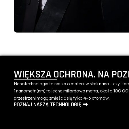
WIĘKSZA OCHRONA. NA POZ
Nanotechnologia to nauka o materii w skali nano – czyli ta
1 nanometr (nm) to jedna miliardowa metra, około 100 000 
przestrzeni mogą zmieścić się tylko 4–6 atomów.
POZNAJ NASZĄ TECHNOLOGIĘ ➡︎