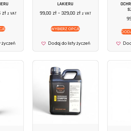
IERU
LAKIERU
OCHR
S
5
zł
99,00
zł
–
329,00
zł
z VAT
z VAT
9
CJE
WYBIERZ OPCJE
DODA
y życzeń
Dodaj do listy życzeń
Doda