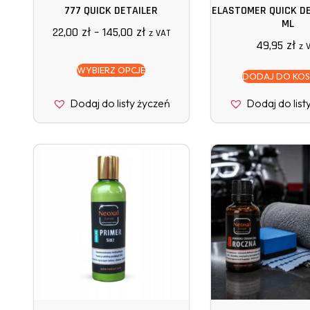
777 QUICK DETAILER
ELASTOMER QUICK DE
ML
22,00
zł
–
145,00
zł
z VAT
49,95
zł
z 
WYBIERZ OPCJE
DODAJ DO KO
Dodaj do listy życzeń
Dodaj do list