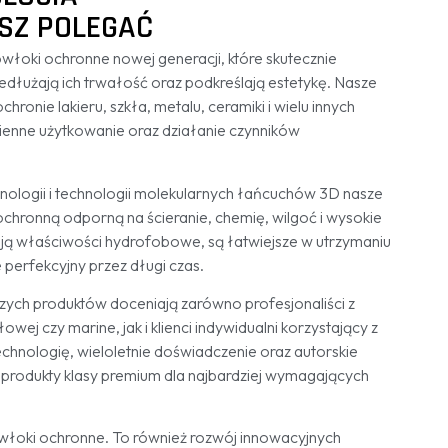
SZ POLEGAĆ
oki ochronne nowej generacji, które skutecznie
edłużają ich trwałość oraz podkreślają estetykę. Nasze
hronie lakieru, szkła, metalu, ceramiki i wielu innych
enne użytkowanie oraz działanie czynników
ologii i technologii molekularnych łańcuchów 3D nasze
chronną odporną na ścieranie, chemię, wilgoć i wysokie
ują właściwości hydrofobowe, są łatwiejsze w utrzymaniu
e perfekcyjny przez długi czas.
zych produktów doceniają zarówno profesjonaliści z
ej czy marine, jak i klienci indywidualni korzystający z
echnologię, wieloletnie doświadczenie oraz autorskie
 produkty klasy premium dla najbardziej wymagających
łoki ochronne. To również rozwój innowacyjnych