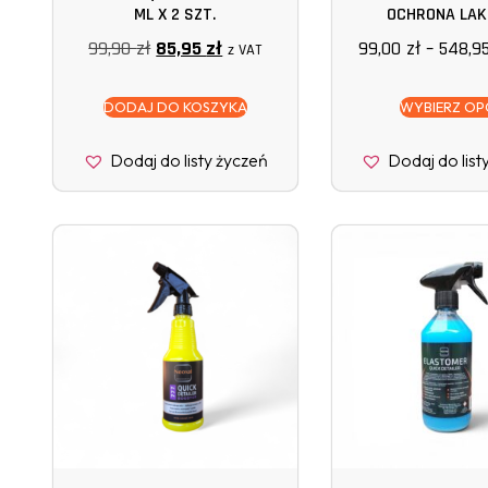
ML X 2 SZT.
OCHRONA LAK
99,90
zł
85,95
zł
99,00
zł
–
548,9
z VAT
DODAJ DO KOSZYKA
WYBIERZ OP
Dodaj do listy życzeń
Dodaj do list