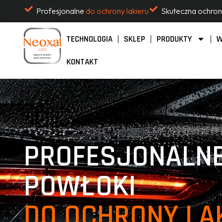
Profesjonalne
do ochrony lakieru
Skuteczna ochro
TECHNOLOGIA
SKLEP
PRODUKTY
W
KONTAKT
PROFESJONALN
POWŁOKI
DO OCHRONY LA