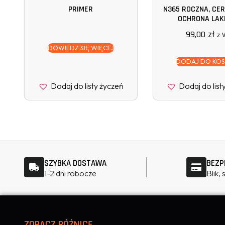
PRIMER
N365 ROCZNA, CE
OCHRONA LAKI
99,00
zł
z 
DOWIEDZ SIĘ WIĘCEJ
DODAJ DO KO
Dodaj do listy życzeń
Dodaj do list
SZYBKA DOSTAWA
BEZP
1-2 dni robocze
Blik,
ZOBACZ RÓŻNICĘ