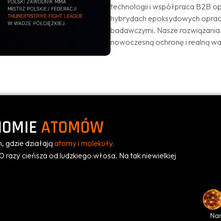
technologii i współpraca B2B op
hybrydach epoksydowych opraco
badawczymi. Nasze rozwiązania 
nowoczesną ochronę i realną wa
IOMIE
ATOMÓW
m, gdzie działają
atomy i molekuły.
razy cieńsza od ludzkiego włosa. Na tak niewielkiej
Nan