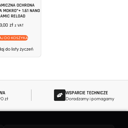
RAMICZNA OCHRONA
A MOKRO”+ 1.61 NANO
AMIC RELOAD
9,00
zł
z VAT
J DO KOSZYKA
j do listy życzeń
WA
WSPARCIE TECHNICZE
90 zł
Doradzamy i pomagamy