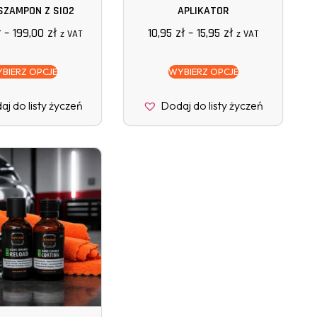
SZAMPON Z SIO2
APLIKATOR
ł
–
199,00
zł
10,95
zł
–
15,95
zł
z VAT
z VAT
BIERZ OPCJE
WYBIERZ OPCJE
j do listy życzeń
Dodaj do listy życzeń