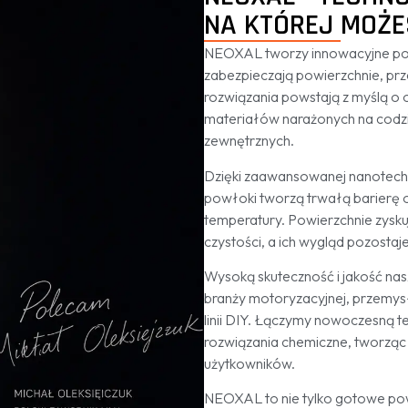
NA KTÓREJ MOŻE
NEOXAL tworzy innowacyjne powł
zabezpieczają powierzchnie, prz
rozwiązania powstają z myślą o oc
materiałów narażonych na codzi
zewnętrznych.
Dzięki zaawansowanej nanotechn
powłoki tworzą trwałą barierę o
temperatury. Powierzchnie zysk
czystości, a ich wygląd pozostaj
Wysoką skuteczność i jakość nas
branży motoryzacyjnej, przemysłow
linii DIY. Łączymy nowoczesną t
rozwiązania chemiczne, tworząc
użytkowników.
NEOXAL to nie tylko gotowe pow