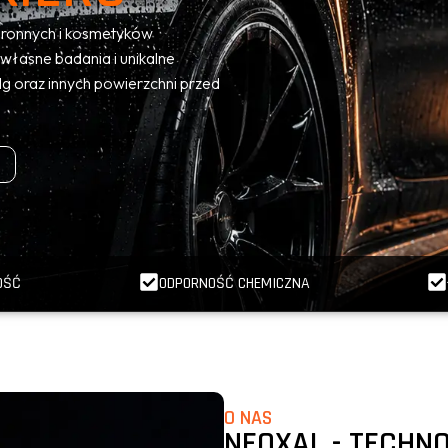
ronnych i kosmetyków
łasne badania i unikalne
lg oraz innych powierzchni przed
OŚĆ
ODPORNOŚĆ CHEMICZNA
O NAS
NEOXAL - TECHN