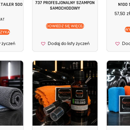
737 PROFESJONALNY SZAMPON
TAILER 500
N100 
SAMOCHODOWY
57,50
z
VAT
DOWIEDZ SIĘ WIĘCEJ
WY
SZYKA
y życzeń
Dodaj do listy życzeń
Doda