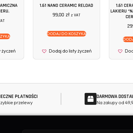
RAMICZNA
1.61 NANO CERAMIC RELOAD
1.61 CE
ERU.
LAKIERU “N
99,00
zł
z VAT
CER
VAT
29
DODAJ DO KOSZYKA
SZYKA
DODA
y życzeń
Dodaj do listy życzeń
Doda
IECZNE PŁATNOŚCI
DARMOWA DOSTA
 szybkie przelewy
Na zakupy od 49,