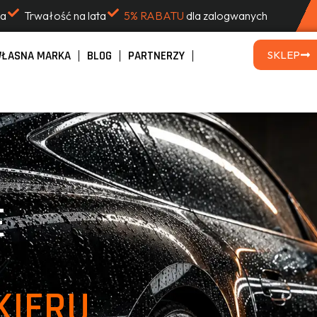
na
Trwałość na lata
5% RABATU
dla zalogwanych
ŁASNA MARKA
BLOG
PARTNERZY
SKLEP
E
KIERU