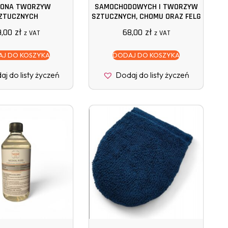
ONA TWORZYW
SAMOCHODOWYCH I TWORZYW
ZTUCZNYCH
SZTUCZNYCH, CHOMU ORAZ FELG
9,00
zł
68,00
zł
z VAT
z VAT
J DO KOSZYKA
DODAJ DO KOSZYKA
j do listy życzeń
Dodaj do listy życzeń