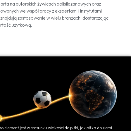
arta na autorskich żywicach polisilazanowych oraz
wanych we współpracy z ekspertami i instytutami
znajdują zastosowanie w wielu branżach, dostarczając
rtość użytkową.
o element jest w stosunku wielkości do piłki, jak piłka do ziemi.